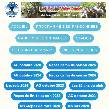
accueil
programme des randonnées
randonnées en images
stages
sites intéressants
infos pratiques
AG octobre 2025
Repas de fin de saison 2025
AG octobre 2024
Repas de fin de saison 2024
Les rois 2024
AG octobre 2023
Les 20 ans du club
Repas de fin de saison 2022
AG octobre 2021
les crêpes de mars 2020
les rois 2020